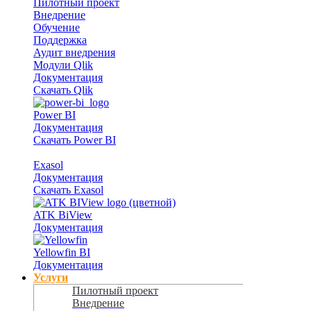
Пилотный проект
Внедрение
Обучение
Поддержка
Аудит внедрения
Модули Qlik
Документация
Скачать Qlik
Power BI
Документация
Скачать Power BI
Exasol
Документация
Скачать Exasol
ATK BiView
Документация
Yellowfin BI
Документация
Услуги
Пилотный проект
Внедрение