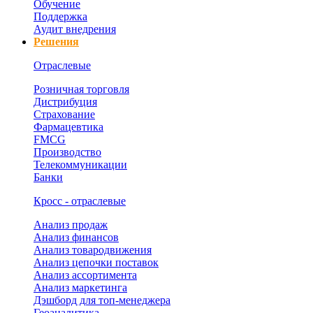
Обучение
Поддержка
Аудит внедрения
Решения
Отраслевые
Розничная торговля
Дистрибуция
Страхование
Фармацевтика
FMCG
Производство
Телекоммуникации
Банки
Кросс - отраслевые
Анализ продаж
Анализ финансов
Анализ товародвижения
Анализ цепочки поставок
Анализ ассортимента
Анализ маркетинга
Дэшборд для топ-менеджера
Геоаналитика