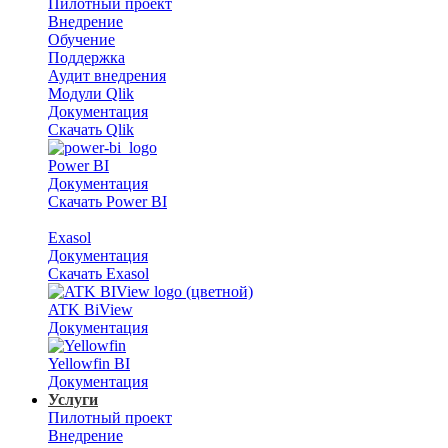
Пилотный проект
Внедрение
Обучение
Поддержка
Аудит внедрения
Модули Qlik
Документация
Скачать Qlik
Power BI
Документация
Скачать Power BI
Exasol
Документация
Скачать Exasol
ATK BiView
Документация
Yellowfin BI
Документация
Услуги
Пилотный проект
Внедрение